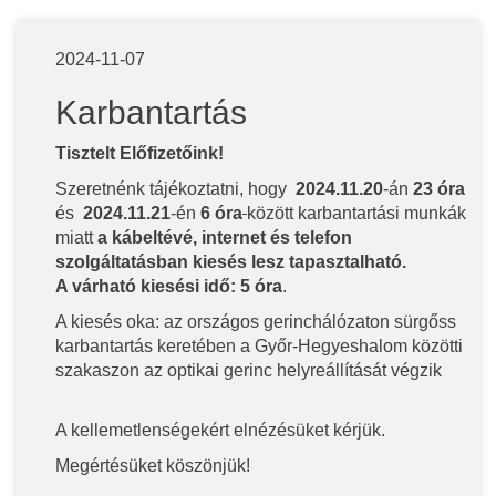
2024-11-07
Karbantartás
Tisztelt Előfizetőink!
Szeretnénk tájékoztatni, hogy
2024.11.20
-án
23 óra
és
2024.11.21
-én
6 óra
között karbantartási munkák
miatt
a kábeltévé, internet és telefon
szolgáltatásban kiesés lesz tapasztalható.
A várható kiesési idő: 5 óra
.
A kiesés oka: az országos gerinchálózaton sürgőss
karbantartás keretében a Győr-Hegyeshalom közötti
szakaszon az optikai gerinc helyreállítását végzik
A kellemetlenségekért elnézésüket kérjük.
Megértésüket köszönjük!