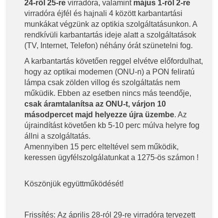
24-ről 25-re
virradóra, valamint
május 1-ről 2-re
virradóra éjfél és hajnali 4 között karbantartási
munkákat végzünk az optikia szolgáltatásunkon. A
rendkívüli karbantartás ideje alatt a szolgáltatások
(TV, Internet, Telefon) néhány órát szünetelni fog.
A karbantartás követően reggel elvétve előfordulhat,
hogy az optikai modemen (ONU-n) a PON feliratú
lámpa csak zölden villog és szolgáltatás nem
műküdik. Ebben az esetben nincs más teendője,
csak áramtalanítsa az ONU-t, várjon 10
másodpercet majd helyezze újra üzembe
. Az
újraindítást követően kb 5-10 perc múlva helyre fog
állni a szolgáltatás.
Amennyiben 15 perc elteltével sem működik,
keressen ügyfélszolgálatunkat a 1275-ös számon !
Köszönjük együttműködését!
Frissítés: Az április 28-ról 29-re virradóra tervezett