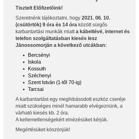
Tisztelt Előfizetőink!
Szeretnénk tájékoztatni, hogy
2021. 06. 10.
(csütörtök) 9 óra és 14 óra
között sürgős
karbantartási munkák miatt
a kábeltévé, internet és
telefon szolgáltatásban kiesés lesz
Jánossomorján a következő utcákban:
Bercsényi
Iskola
Kossuth
Széchenyi
Szent István (1-től 70-ig)
Tarcsai
A karbantartást egy meghibásodott eszköz cseréje
miatt szükséges minél hamarabb elvégeznünk, a
várható kiesés kb. 2 óra.
A kellemetlenségekért elnézésüket kérjük.
Megértésüket köszönjük!