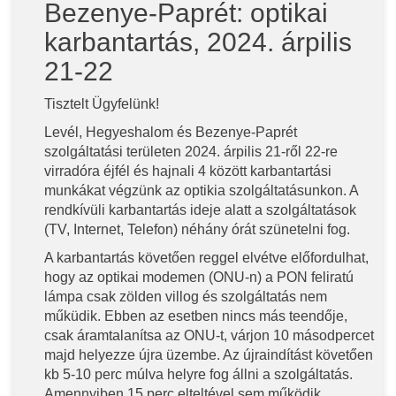
Bezenye-Paprét: optikai
karbantartás, 2024. árpilis
21-22
Tisztelt Ügyfelünk!
Levél, Hegyeshalom és Bezenye-Paprét
szolgáltatási területen 2024. árpilis 21-ről 22-re
virradóra éjfél és hajnali 4 között karbantartási
munkákat végzünk az optikia szolgáltatásunkon. A
rendkívüli karbantartás ideje alatt a szolgáltatások
(TV, Internet, Telefon) néhány órát szünetelni fog.
A karbantartás követően reggel elvétve előfordulhat,
hogy az optikai modemen (ONU-n) a PON feliratú
lámpa csak zölden villog és szolgáltatás nem
műküdik. Ebben az esetben nincs más teendője,
csak áramtalanítsa az ONU-t, várjon 10 másodpercet
majd helyezze újra üzembe. Az újraindítást követően
kb 5-10 perc múlva helyre fog állni a szolgáltatás.
Amennyiben 15 perc elteltével sem működik,