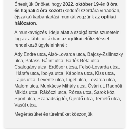
Értesítjük Önöket, hogy
2022. október 19
-én
0 óra
és hajnali 4 óra között
(keddről szerdára virradóan,
éjszaka) karbantartási munkát végzünk az
optikai
hálózaton
.
A munkavégzés ideje alatt a szolgáltatás szünetelni
fog az alábbi utcákban az
optikai
előfizetéssel
rendelkező ügyfeleinknél:
Ady Endre utca, Alsó-Lovarda utca, Bajcsy-Zsilinszky
utca, Balassi Bálint utca, Bartók Béla utca,
Csalogány utca, Erdősor utcsa, Felső-Lovarda utca,
Hársfa utca, Ibolya utca, Kápolna utca, Kiss utca,
Lajos utca, Levente utca, Liget utca, Lovarda utca,
Malom utca, Munkácsy Mihály utca, Óvári út, Radnóti
Miklós utca, Rákóczi utca, Rózsa utca, Sarok köz,
Sport utca, Szabadság tér, Újerdő utca, Temető utca,
Vasút utca.
Megértésüket és türelmüket köszönjük!