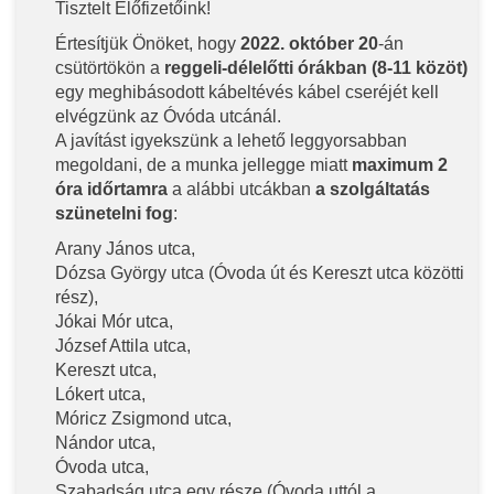
Tisztelt Előfizetőink!
Értesítjük Önöket, hogy
2022. október 20
-án
csütörtökön a
reggeli-délelőtti órákban (8-11 közöt)
egy meghibásodott kábeltévés kábel cseréjét kell
elvégzünk az Óvóda utcánál.
A javítást igyekszünk a lehető leggyorsabban
megoldani, de a munka jellegge miatt
maximum 2
óra időrtamra
a alábbi utcákban
a szolgáltatás
szünetelni fog
:
Arany János utca,
Dózsa György utca (Óvoda út és Kereszt utca közötti
rész),
Jókai Mór utca,
József Attila utca,
Kereszt utca,
Lókert utca,
Móricz Zsigmond utca,
Nándor utca,
Óvoda utca,
Szabadság utca egy része (Óvoda uttól a