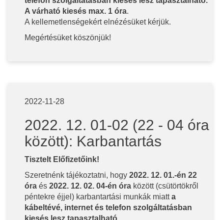
telefon szolgáltatásban kiesés lesz tapasztalható.
A várható kiesés max. 1 óra
.
A kellemetlenségekért elnézésüket kérjük.
Megértésüket köszönjük!
2022-11-28
2022. 12. 01-02 (22 - 04 óra
között): Karbantartás
Tisztelt Előfizetőink!
Szeretnénk tájékoztatni, hogy
2022. 12. 01.-én 22
óra
és
2022. 12. 02. 04-én óra
között (csütörtökről
péntekre éjjel) karbantartási munkák miatt
a
kábeltévé, internet és telefon szolgáltatásban
kiesés lesz tapasztalható.