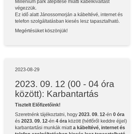
Millenium park átépítése miatti kábelkiváltást
végezzük.
Ez idő alatt Jánossomorján a kábeltévé, internet és
telefon szolgáltatásban kiesés lesz tapasztalható.
Megértésüket köszönjük!
2023-08-29
2023. 09. 12 (00 - 04 óra
között): Karbantartás
Tisztelt Előfizetőink!
Szeretnénk tájékoztatni, hogy
2023. 09. 12
-én
0 óra
és
2023. 09. 12
-én
4 óra
között (hétfőről keddre éjjel)
karbantartási munkák miatt
a kábeltévé, internet és