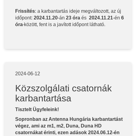
Frissítés
: a karbantartás ideje megváltozott, az új
időpont:
2024.11.20
-án
23 óra
és
2024.11.21
-én
6
óra
között, fent is a javított időpont látható.
2024-06-12
Közszolgálati csatornák
karbantartása
Tisztelt Ügyfeleink!
Sopronban az Antenna Hungária karbantartást
végez, ami az m1, m2, Duna, Duna HD
csatornákat érinti, ezen adások 2024.06.12-én